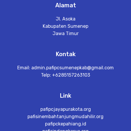
Alamat
Jl. Asoka
Kabupaten Sumenep
Jawa Timur
Kontak
Email:
admin.pafipcsumenepkab@gmail.com
Telp: +6285157263103
Link
pafipcjayapurakota.org
pafisinembahtanjungmudahilir.org
pafipckepahiang.id